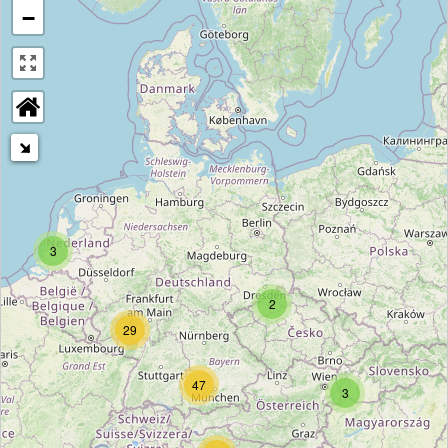
−
3
2
29
47
3