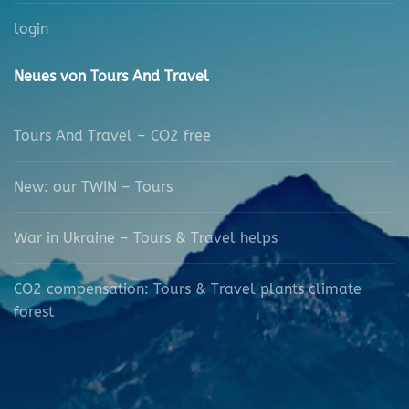
login
Neues von Tours And Travel
Tours And Travel – CO2 free
New: our TWIN – Tours
War in Ukraine – Tours & Travel helps
CO2 compensation: Tours & Travel plants climate
forest