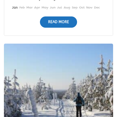
Jan
Feb
Mar
Apr
May
Jun
Jul
Aug
Sep
Oct
Nov
Dec
READ MORE