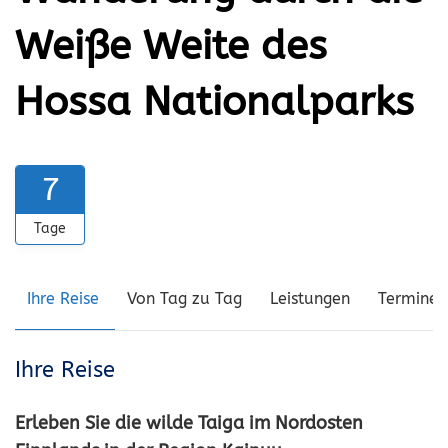
Weiße Weite des
Hossa Nationalparks
7
Tage
Ihre Reise
Von Tag zu Tag
Leistungen
Termine 
Ihre Reise
Erleben Sie die wilde Taiga im Nordosten