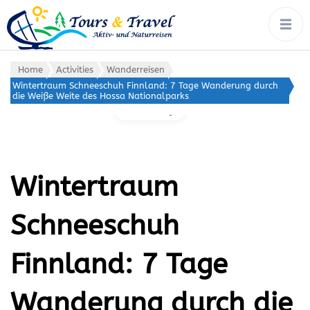
tours & travel:
Rad, Wandern, Wasser,
Winter – von Ort zu Ort mit
aktiv- &
Gepäcktransport
naturreisen
Home
Activities
Wanderreisen
Wintertraum Schneeschuh Finnland: 7 Tage Wanderung durch
die Weiße Weite des Hossa Nationalparks
Gallery
Wintertraum
Schneeschuh
Finnland: 7 Tage
Wanderung durch die