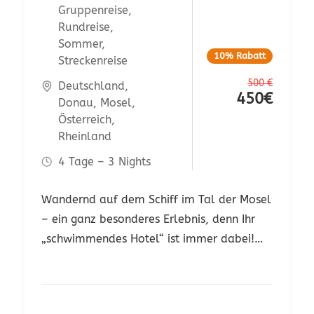
Gruppenreise
,
Rundreise
,
Sommer
,
10% Rabatt
Streckenreise
500
€
Deutschland
,
450
€
Donau
,
Mosel
,
Österreich
,
Rheinland
4 Tage – 3 Nights
Wandernd auf dem Schiff im Tal der Mosel
– ein ganz besonderes Erlebnis, denn Ihr
„schwimmendes Hotel“ ist immer dabei!
Sie durchwandern die sanften Weinberge
rund um Cochem die Burg Thurant bei
Alken. Das Schiff bringt Sie von Koblenz