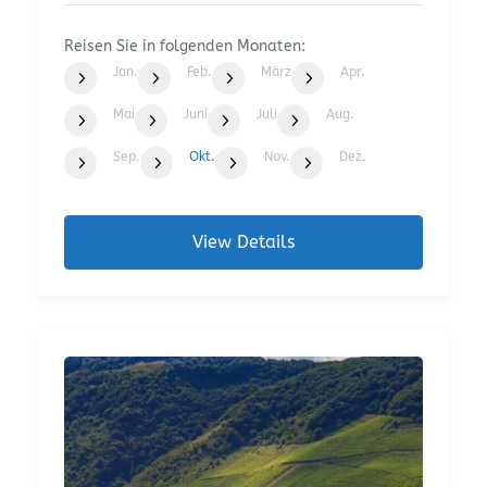
nach Cochem und zurück. Die Crew
verwöhnt Sie mit einem Feuerwerk der
Reisen Sie in folgenden Monaten:
Sinne!
Jan.
Feb.
März
Apr.
Mai
Juni
Juli
Aug.
Sep.
Okt.
Nov.
Dez.
View Details