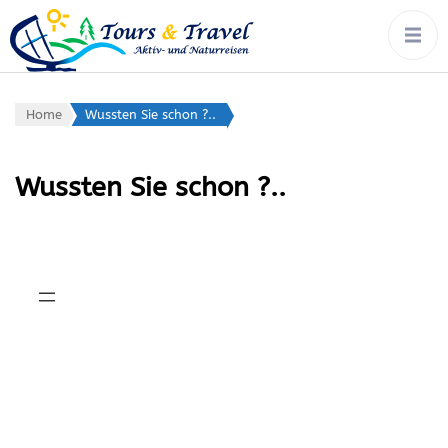
tours & travel:
Rad, Wandern, Wasser,
Winter – von Ort zu Ort mit
aktiv- &
Gepäcktransport
naturreisen
Home
Wussten Sie schon ?..
Wussten Sie schon ?..