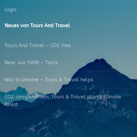
login
Neues von Tours And Travel
Tours And Travel – CO2 free
New: our TWIN – Tours
War in Ukraine – Tours & Travel helps
CO2 compensation: Tours & Travel plants climate
forest