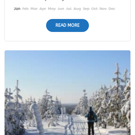
Jan
Feb
Mar
Apr
May
Jun
Jul
Aug
Sep
Oct
Nov
Dec
READ MORE