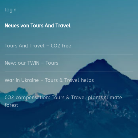
login
Neues von Tours And Travel
Tours And Travel – CO2 free
New: our TWIN – Tours
War in Ukraine – Tours & Travel helps
CO2 compensation: Tours & Travel plants climate
forest