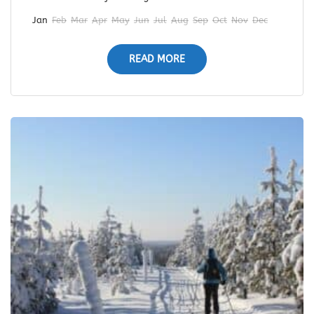
Jan
Feb
Mar
Apr
May
Jun
Jul
Aug
Sep
Oct
Nov
Dec
READ MORE