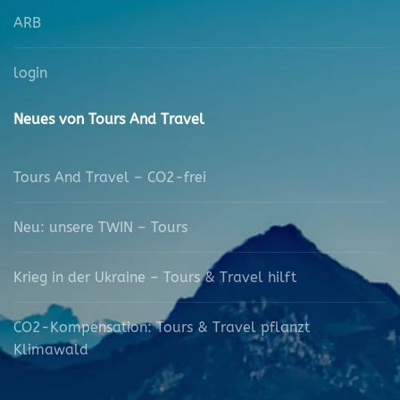
ARB
login
Neues von Tours And Travel
Tours And Travel – CO2-frei
Neu: unsere TWIN – Tours
Krieg in der Ukraine – Tours & Travel hilft
CO2-Kompensation: Tours & Travel pflanzt
Klimawald