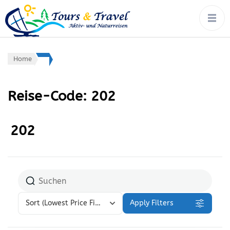
tours & travel:
Rad, Wandern, Wasser,
Winter – von Ort zu Ort mit
aktiv- &
Gepäcktransport
naturreisen
Home
Reise-Code:
202
202
Sort
(Lowest Price First)
Apply Filters