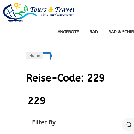
tours & travel: ak
Rad, Wandern, Wasser, Wint
ANGEBOTE
RAD
RAD & SCHIF
Home
Reise-Code:
229
229
Filter By