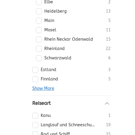
Elbe
2
Heidelberg
13
Main
5
Mosel
11
Rhein Neckar Odenwald
15
Rheinland
22
Schwarzwald
6
Estland
3
Finnland
5
Show More
Reiseart
Kanu
1
Langlauf und Schneeschuh Reisen
19
Rad und Schiff
35