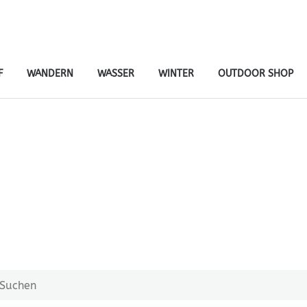
tiv- & naturreisen
er – von Ort zu Ort mit Gepäcktransport
F
WANDERN
WASSER
WINTER
OUTDOOR SHOP