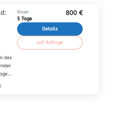
d:
800 €
Dauer
5 Tage
Details
auf Anfrage
n des
rnder
Tage
 Jahr,
d
 der
d.
in den
rs,
ipen