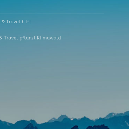
 & Travel hilft
& Travel pflanzt Klimawald