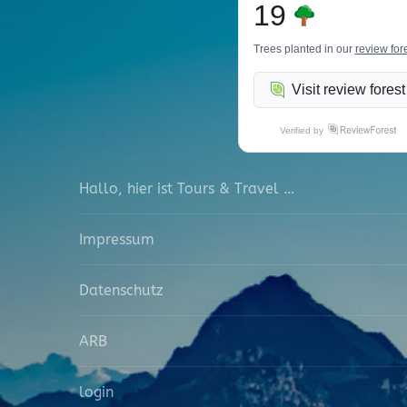
19
Trees planted in our
review for
Visit review forest
Verified by
Hallo, hier ist Tours & Travel …
Impressum
Datenschutz
ARB
login