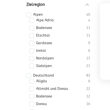
Zielregion
Alpen
40
Alpe Adria
4
Bodensee
11
Etschtal
13
Gardasee
9
Inntal
6
Nordalpen
15
Südalpen
21
Deutschland
83
Allgäu
6
Altmühl und Donau
22
Bodensee
12
Donau
16