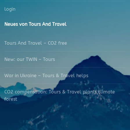
login
Neues von Tours And Travel
Tours And Travel – CO2 free
New: our TWIN – Tours
War in Ukraine – Tours & Travel helps
CO2 compensation: Tours & Travel plants climate
forest