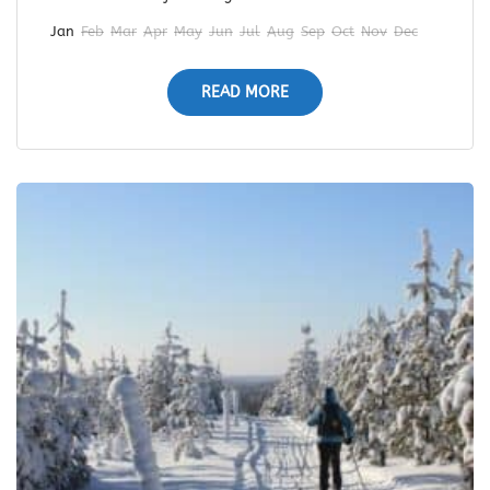
Jan
Feb
Mar
Apr
May
Jun
Jul
Aug
Sep
Oct
Nov
Dec
READ MORE