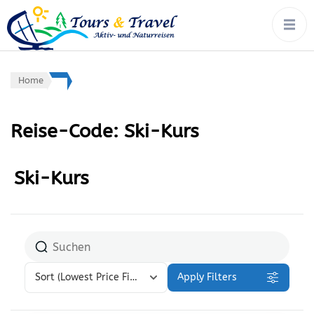
tours & travel:
Rad, Wandern, Wasser,
Winter – von Ort zu Ort mit
aktiv- &
Gepäcktransport
naturreisen
Home
Reise-Code:
Ski-Kurs
Ski-Kurs
Sort
(Lowest Price First)
Apply Filters