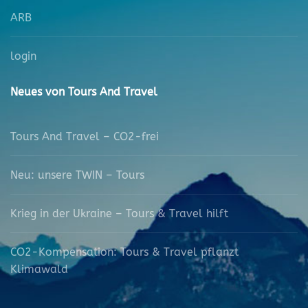
ARB
login
Neues von Tours And Travel
Tours And Travel – CO2-frei
Neu: unsere TWIN – Tours
Krieg in der Ukraine – Tours & Travel hilft
CO2-Kompensation: Tours & Travel pflanzt
Klimawald