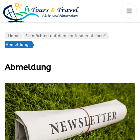
tours & travel:
Rad, Wandern, Wasser,
Winter – von Ort zu Ort mit
aktiv- &
Gepäcktransport
naturreisen
Home
Sie möchten auf dem Laufenden bleiben?
Abmeldung
Abmeldung