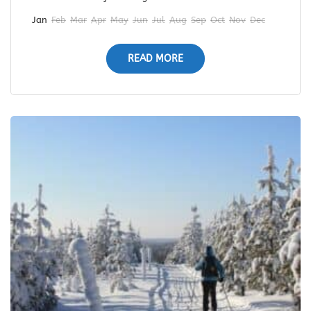
Jan
Feb
Mar
Apr
May
Jun
Jul
Aug
Sep
Oct
Nov
Dec
READ MORE