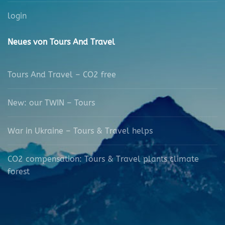
login
Neues von Tours And Travel
Tours And Travel – CO2 free
New: our TWIN – Tours
War in Ukraine – Tours & Travel helps
CO2 compensation: Tours & Travel plants climate
forest