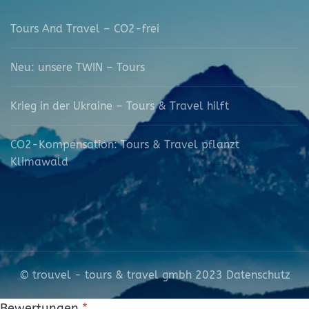
Tours And Travel – CO2-frei
Neu: unsere TWIN – Tours
Krieg in der Ukraine – Tours & Travel hilft
CO2-Kompensation: Tours & Travel pflanzt
Klimawald
© trouvel - tours & travel gmbh 2023
Datenschutz
Bewertungen
*