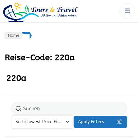
tours & travel:
Rad, Wandern, Wasser,
Winter – von Ort zu Ort mit
aktiv- &
Gepäcktransport
naturreisen
Home
Reise-Code:
220a
220a
Sort
(Lowest Price First)
Apply Filters