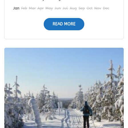
Jan
Feb
Mar
Apr
May
Jun
Jul
Aug
Sep
Oct
Nov
Dec
READ MORE