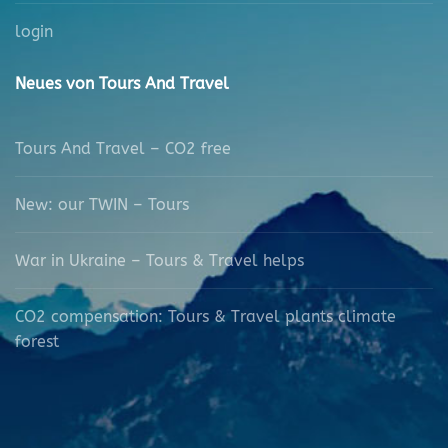
login
Neues von Tours And Travel
Tours And Travel – CO2 free
New: our TWIN – Tours
War in Ukraine – Tours & Travel helps
CO2 compensation: Tours & Travel plants climate
forest