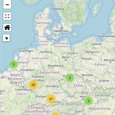
−
3
2
29
47
3