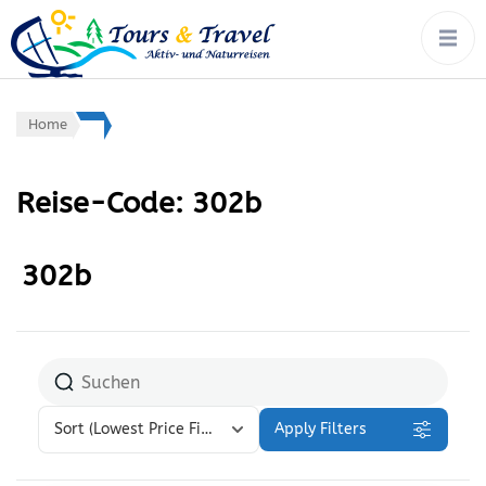
tours & travel:
Rad, Wandern, Wasser,
Winter – von Ort zu Ort mit
aktiv- &
Gepäcktransport
naturreisen
Home
Reise-Code:
302b
302b
Sort
(Lowest Price First)
Apply Filters