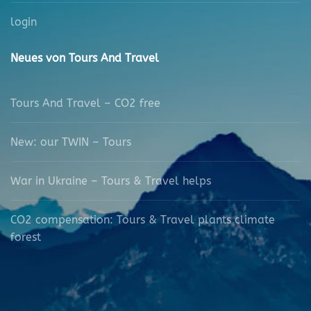
login
Neues von Tours And Travel
Tours And Travel – CO2 free
New: our TWIN – Tours
War in Ukraine – Tours & Travel helps
CO2 compensation: Tours & Travel plants climate
forest