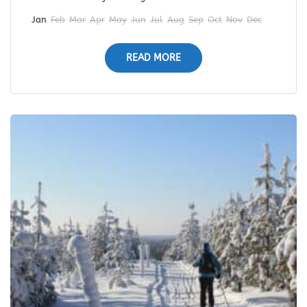
Jan
Feb
Mar
Apr
May
Jun
Jul
Aug
Sep
Oct
Nov
Dec
READ MORE