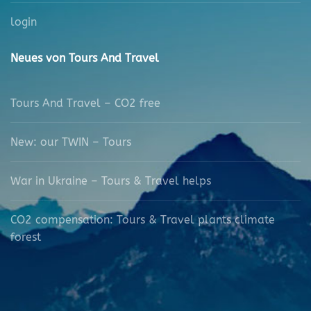
login
Neues von Tours And Travel
Tours And Travel – CO2 free
New: our TWIN – Tours
War in Ukraine – Tours & Travel helps
CO2 compensation: Tours & Travel plants climate
forest