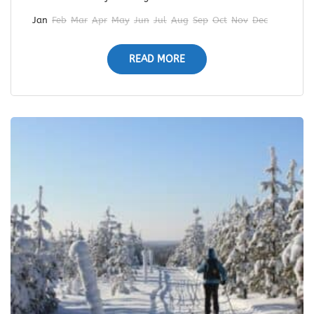
Jan
Feb
Mar
Apr
May
Jun
Jul
Aug
Sep
Oct
Nov
Dec
READ MORE