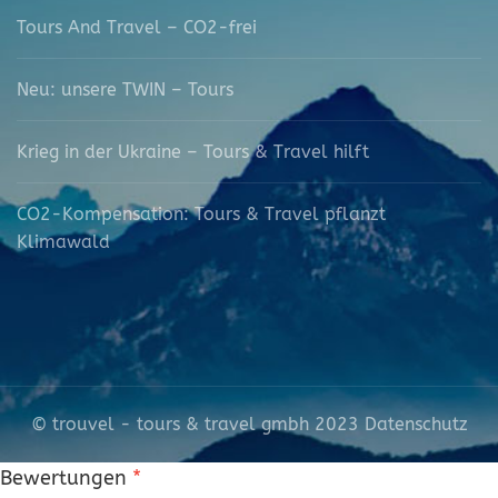
Tours And Travel – CO2-frei
Neu: unsere TWIN – Tours
Krieg in der Ukraine – Tours & Travel hilft
CO2-Kompensation: Tours & Travel pflanzt
Klimawald
© trouvel - tours & travel gmbh 2023
Datenschutz
Bewertungen
*