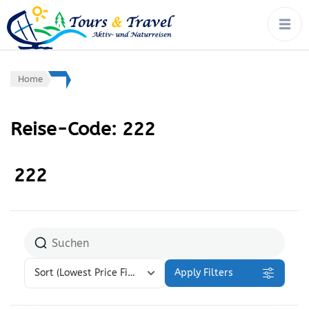
tours & travel:
Rad, Wandern, Wasser,
Winter – von Ort zu Ort mit
aktiv- &
Gepäcktransport
naturreisen
Home
Reise-Code:
222
222
Sort
(Lowest Price First)
Apply Filters