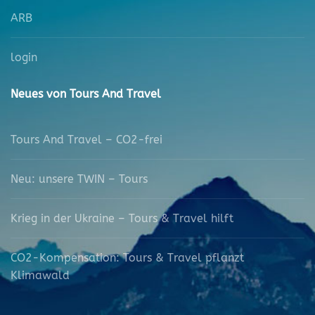
ARB
login
Neues von Tours And Travel
Tours And Travel – CO2-frei
Neu: unsere TWIN – Tours
Krieg in der Ukraine – Tours & Travel hilft
CO2-Kompensation: Tours & Travel pflanzt
Klimawald