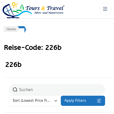
tours & travel:
Rad, Wandern, Wasser,
Winter – von Ort zu Ort mit
aktiv- &
Gepäcktransport
naturreisen
Home
Reise-Code:
226b
226b
Sort
(Lowest Price First)
Apply Filters