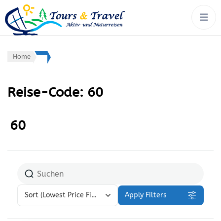
tours & travel:
Rad, Wandern, Wasser,
Winter – von Ort zu Ort mit
aktiv- &
Gepäcktransport
naturreisen
Home
Reise-Code:
60
60
Sort
(Lowest Price First)
Apply Filters