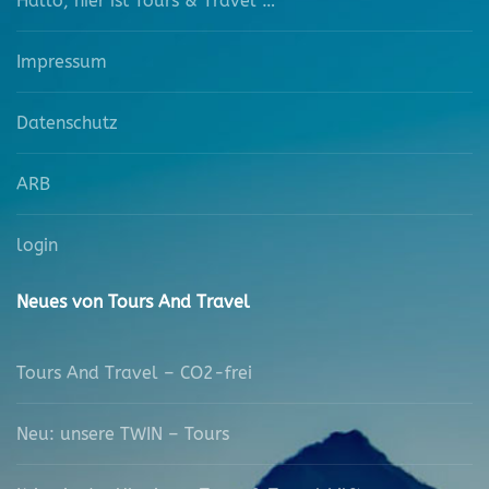
Hallo, hier ist Tours & Travel …
Impressum
Datenschutz
ARB
login
Neues von Tours And Travel
Tours And Travel – CO2-frei
Neu: unsere TWIN – Tours